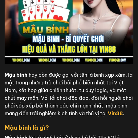
Mậu binh
hay còn được gọi với tên là binh xập xám, là
một trong những trò chơi bài phổ biến nhất tại Việt
Nam, kết hợp giữa chiến thuật, tư duy logic, và một
chút may mắn. Với lối chơi độc đáo, đòi hỏi người chơi
phải sắp xếp bài thành các chi mạnh nhất, mậu binh
mang đến trải nghiệm kịch tính và thú vị tại
Vin88
.
Mậu binh là gì?
Mậu binh
là trò chơi bài sử dụng bộ bài Tây 52 lá,