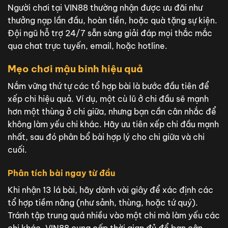
Người chơi tại VIN88 thường nhận được ưu đãi như
thưởng nạp lần đầu, hoàn tiền, hoặc quà tặng sự kiện.
Đội ngũ hỗ trợ 24/7 sẵn sàng giải đáp mọi thắc mắc
qua chat trực tuyến, email, hoặc hotline.
Mẹo chơi mậu binh hiệu quả
Nắm vững thứ tự các tổ hợp bài là bước đầu tiên để
xếp chi hiệu quả. Ví dụ, một cù lũ ở chi đầu sẽ mạnh
hơn một thùng ở chi giữa, nhưng bạn cần cân nhắc để
không làm yếu chi khác. Hãy ưu tiên xếp chi đầu mạnh
nhất, sau đó phân bổ bài hợp lý cho chi giữa và chi
cuối.
Phân tích bài ngay từ đầu
Khi nhận 13 lá bài, hãy dành vài giây để xác định các
tổ hợp tiềm năng (như sảnh, thùng, hoặc tứ quý).
Tránh tập trung quá nhiều vào một chi mà làm yếu các
chi khác. VIN88 cung cấp thời gian đủ để bạn cân