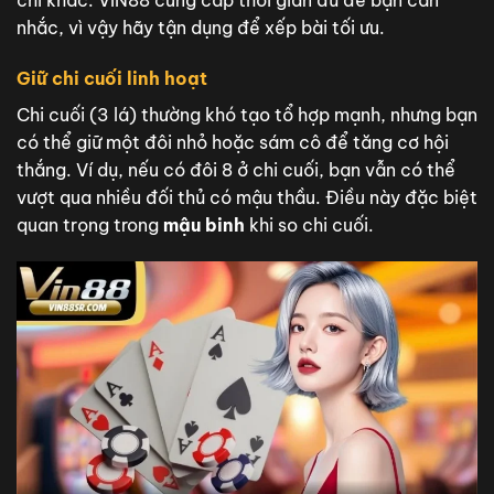
nhắc, vì vậy hãy tận dụng để xếp bài tối ưu.
Giữ chi cuối linh hoạt
Chi cuối (3 lá) thường khó tạo tổ hợp mạnh, nhưng bạn
có thể giữ một đôi nhỏ hoặc sám cô để tăng cơ hội
thắng. Ví dụ, nếu có đôi 8 ở chi cuối, bạn vẫn có thể
vượt qua nhiều đối thủ có mậu thầu. Điều này đặc biệt
quan trọng trong
mậu binh
khi so chi cuối.