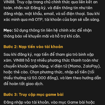
VIN88. Truy cập trang chủ chính thức qua liên kết an
toàn, nhấn nút Đăng ký, và điền thông tin như tên
đăng nhập, mật khẩu, email, và số điện thoại. Sau khi
xác minh qua mã OTP, tài khoản của bạn sẽ sẵn sàng.
Mẹo:
Sử dụng thông tin liên hệ chính xác để nhận
thông báo về khuyến mãi và hỗ trợ khi cần.
Bước 2: Nạp tiền vào tài khoản
Sau khi đăng ký, nạp tiền để tham gia trò binh xập
xám. VIN88 hỗ trợ nhiều phương thức thanh toán như
chuyển khoản ngân hàng, ví điện tử (Momo, ZaloPay),
hoặc thẻ cào. Chọn phương thức, nhập số tiền (tối
thiểu thường từ 50.000 đồng), và làm theo hướng dẫn
để hoàn tất giao dịch.
Bước 3: Truy cập mục game bài
Đăng nhập vào tài khoản, vào mục Game bài hoặc