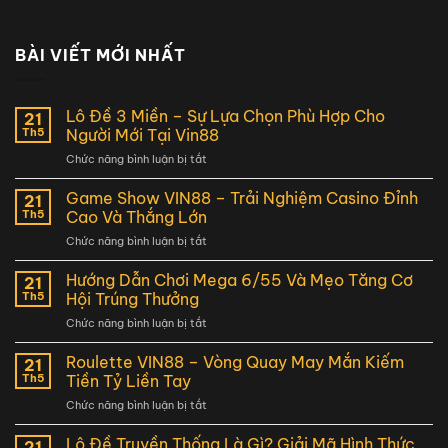
BÀI VIẾT MỚI NHẤT
Lô Đề 3 Miền – Sự Lựa Chọn Phù Hợp Cho
21
Th5
Người Mới Tại Vin88
ở
Chức năng bình luận bị tắt
Lô
Đề
Game Show VIN88 – Trải Nghiệm Casino Đỉnh
21
3
Th5
Cao Và Thắng Lớn
Miền
ở
Chức năng bình luận bị tắt
–
Game
Sự
Show
Hướng Dẫn Chơi Mega 6/55 Và Mẹo Tăng Cơ
Lựa
21
VIN88
Chọn
Th5
Hội Trúng Thưởng
–
Phù
ở
Chức năng bình luận bị tắt
Trải
Hợp
Hướng
Nghiệm
Cho
Dẫn
Roulette VIN88 – Vòng Quay May Mắn Kiếm
Casino
21
Người
Chơi
Đỉnh
Th5
Tiền Tỷ Liền Tay
Mới
Mega
Cao
Tại
ở
Chức năng bình luận bị tắt
6/55
Và
Vin88
Roulette
Và
Thắng
VIN88
Lô Đề Truyền Thống Là Gì? Giải Mã Hình Thức
Mẹo
21
Lớn