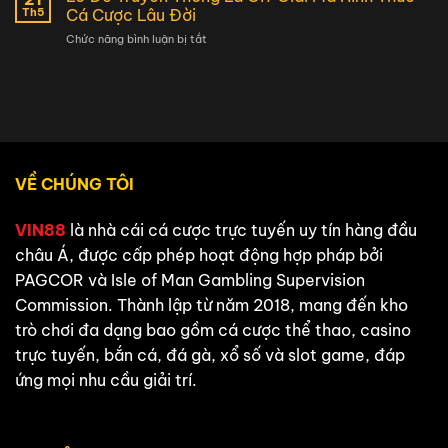
–
Tăng
Th5
Cá Cược Lâu Đời
Vòng
Cơ
ở
Chức năng bình luận bị tắt
Quay
Hội
Lô
May
Trúng
Đề
Mắn
Thưởng
Truyền
Kiếm
Thống
Tiền
Là
Tỷ
Gì?
Liền
Giải
Tay
Mã
VỀ CHÚNG TÔI
Hình
Thức
Cá
VIN88
là nhà cái cá cược trực tuyến uy tín hàng đầu
Cược
châu Á, được cấp phép hoạt động hợp pháp bởi
Lâu
Đời
PAGCOR và Isle of Man Gambling Supervision
Commission. Thành lập từ năm 2018, mang đến kho
trò chơi đa dạng bao gồm cá cược thể thao, casino
trực tuyến, bắn cá, đá gà, xổ số và slot game, đáp
ứng mọi nhu cầu giải trí.