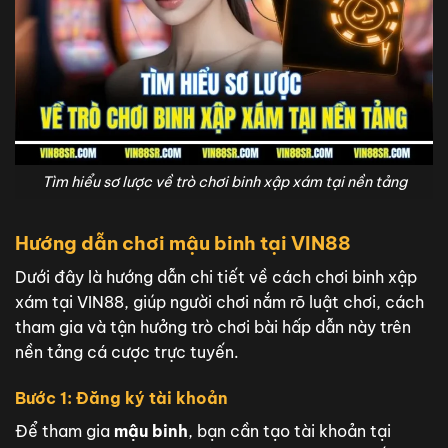
Tìm hiểu sơ lược về trò chơi binh xập xám tại nền tảng
Hướng dẫn chơi mậu binh tại VIN88
Dưới đây là hướng dẫn chi tiết về cách chơi binh xập
xám tại VIN88, giúp người chơi nắm rõ luật chơi, cách
tham gia và tận hưởng trò chơi bài hấp dẫn này trên
nền tảng cá cược trực tuyến.
Bước 1: Đăng ký tài khoản
Để tham gia
mậu binh
, bạn cần tạo tài khoản tại