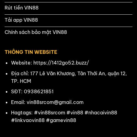
Rút tiền VIN88
Tải app VIN88
Chính sách bảo mật VIN88
THÔNG TIN WEBSITE
Website: https://1412go52.buzz/
Địa chỉ:
177 Lê Văn Khương, Tân Thới An, quận 12,
TP. HCM
SĐT:
0938621851
Email:
vin88srcom@gmail.com
Hagtags:
#vin88srcom #vin88 #nhacaivin88
#linkvaovin88 #gamevin88