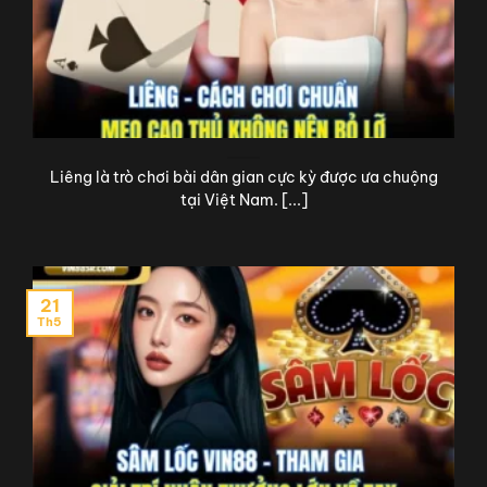
Liêng là trò chơi bài dân gian cực kỳ được ưa chuộng
tại Việt Nam. [...]
21
Th5