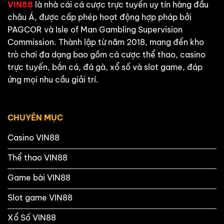
Cá
VIN88
là nhà cái cá cược trực tuyến uy tín hàng đầu
Cược
châu Á, được cấp phép hoạt động hợp pháp bởi
Lâu
Đời
PAGCOR và Isle of Man Gambling Supervision
Commission. Thành lập từ năm 2018, mang đến kho
trò chơi đa dạng bao gồm cá cược thể thao, casino
trực tuyến, bắn cá, đá gà, xổ số và slot game, đáp
ứng mọi nhu cầu giải trí.
CHUYÊN MỤC
Casino VIN88
Thể thao VIN88
Game bài VIN88
Slot game VIN88
Xổ Số VIN88