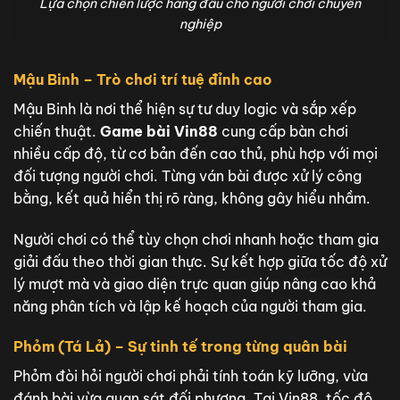
Lựa chọn chiến lược hàng đầu cho người chơi chuyên
nghiệp
Mậu Binh – Trò chơi trí tuệ đỉnh cao
Mậu Binh là nơi thể hiện sự tư duy logic và sắp xếp
chiến thuật.
Game bài Vin88
cung cấp bàn chơi
nhiều cấp độ, từ cơ bản đến cao thủ, phù hợp với mọi
đối tượng người chơi. Từng ván bài được xử lý công
bằng, kết quả hiển thị rõ ràng, không gây hiểu nhầm.
Người chơi có thể tùy chọn chơi nhanh hoặc tham gia
giải đấu theo thời gian thực. Sự kết hợp giữa tốc độ xử
lý mượt mà và giao diện trực quan giúp nâng cao khả
năng phân tích và lập kế hoạch của người tham gia.
Phỏm (Tá Lả) – Sự tinh tế trong từng quân bài
Phỏm đòi hỏi người chơi phải tính toán kỹ lưỡng, vừa
đánh bài vừa quan sát đối phương. Tại Vin88, tốc độ