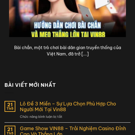
Bài chắn, một trò chơi bài dân gian truyền thống của
Việt Nam, đã trở [...]
BÀI VIẾT MỚI NHẤT
Lô Đề 3 Miền – Sự Lựa Chọn Phù Hợp Cho
21
Th5
Người Mới Tại Vin88
ở
Chức năng bình luận bị tắt
Lô
Đề
Game Show VIN88 – Trải Nghiệm Casino Đỉnh
21
3
Th5
Cao Và Thắng Lớn