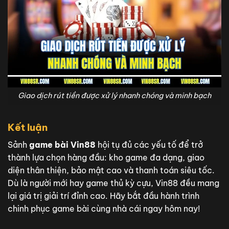
Giao dịch rút tiền được xử lý nhanh chóng và minh bạch
Kết luận
Sảnh
game bài Vin88
hội tụ đủ các yếu tố để trở
thành lựa chọn hàng đầu: kho game đa dạng, giao
diện thân thiện, bảo mật cao và thanh toán siêu tốc.
Dù là người mới hay game thủ kỳ cựu, Vin88 đều mang
lại giá trị giải trí đỉnh cao. Hãy bắt đầu hành trình
chinh phục game bài cùng nhà cái ngay hôm nay!