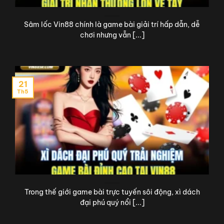
Sâm lốc Vin88 chính là game bài giải trí hấp dẫn, dễ
chơi nhưng vẫn [...]
21
Th5
Trong thế giới game bài trực tuyến sôi động, xì dách
đại phú quý nổi [...]