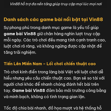
Vin88 hỗ trợ đa nền tảng giúp truy cập mọi lúc mọi nơi
Danh sách các game bài nổi bật tại Vin88
Sự phong phú trong danh mục game là yếu tố giúp
game bài Vin88
giữ chân hàng nghìn lượt truy cập
mỗi ngày. Các trò chơi đều mang tính cạnh tranh cao,
luật chơi rõ ràng, và không ngừng được cập nhật để
tăng trải nghiệm.
Tiến Lên Miền Nam – Lối chơi chiến thuật cao
Trò chơi kinh điển trong làng bài Việt với luật chơi dễ
hiểu nhưng yêu cầu chiến thuật cao. Bạn sẽ so tài với
người chơi khác để nhanh chóng đánh hết bài trên
tay.
Game bài Vin88
đảm bảo môi trường công bằng
và minh bạch, không có tình trạng gian lận.
Tốc độ chia bài nhanh, đồ họa mượt và hệ thống hỗ