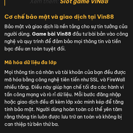
Xem thêm:
Slot game VIN88
Cơ chế bảo mật và giao dịch tại Vin88
Bảo mật và giao dịch là nền tảng cho sự tin tưởng của
người dùng.
Game bài Vin88
đầu tư bài bản vào công
nghệ và quy trình để đảm bảo mọi thông tin và tiền
bạc đều an toàn tuyệt đối.
Mã hóa dữ liệu đa lớp
Mọi thông tin cá nhân và tài khoản của bạn đều được
mã hóa bằng công nghệ tiên tiến như SSL và FireWall
nhiều tầng. Điều này giúp hạn chế tối đa các hành vi
tấn công mạng và rò rỉ dữ liệu. Mỗi bước đăng nhập
hoặc giao dịch đều đi kèm lớp xác minh kép để tăng
tính bảo mật. Người dùng hoàn toàn có thể yên tâm
rằng thông tin luôn được lưu trữ an toàn và không bị
can thiệp từ bên thứ ba.