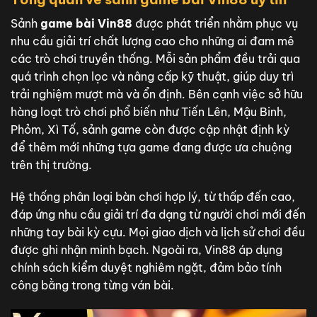
Sảnh
game bài Vin88
được phát triển nhằm phục vụ
nhu cầu giải trí chất lượng cao cho những ai đam mê
các trò chơi truyền thống. Mỗi sản phẩm đều trải qua
quá trình chọn lọc và nâng cấp kỹ thuật, giúp duy trì
trải nghiệm mượt mà và ổn định. Bên cạnh việc sở hữu
hàng loạt trò chơi phổ biến như Tiến Lên, Mậu Binh,
Phỏm, Xì Tố, sảnh game còn được cập nhật định kỳ
để thêm mới những tựa game đang được ưa chuộng
trên thị trường.
Hệ thống phân loại bàn chơi hợp lý, từ thấp đến cao,
đáp ứng nhu cầu giải trí đa dạng từ người chơi mới đến
những tay bài kỳ cựu. Mọi giao dịch và lịch sử chơi đều
được ghi nhận minh bạch. Ngoài ra, Vin88 áp dụng
chính sách kiểm duyệt nghiêm ngặt, đảm bảo tính
công bằng trong từng ván bài.