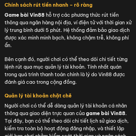
Chính sách rút tiền nhanh – rõ ràng
Game bài Vin88
hỗ trợ các phương thức rút tiền
thông qua ngân hàng nội địa, ví điện tử với thời gian xử
lý trung bình dưới 5 phút. Hệ thống đảm bảo giao dịch
được xác minh minh bạch, không chậm trễ, không phí
ẩn.
Bên cạnh đó, người chơi có thể theo dõi chi tiết từng
lệnh rút qua mục quản lý tài khoản. Tính nhất quán
trong quá trình thanh toán chính là lý do Vin88 được
đánh giá cao trong cộng đồng.
Quản lý tài khoản chặt chẽ
Người chơi có thể dễ dàng quản lý tài khoản cá nhân
thông qua giao diện trực quan của
game bài Vin88
.
Tại đây, bạn có thể theo dõi chi tiết lịch sử giao dịch,
kiểm tra toàn bộ hoạt động đăng nhập, và thiết lập