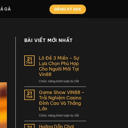
Á GÀ
ĐĂNG KÝ 88K
BÀI VIẾT MỚI NHẤT
Lô Đề 3 Miền – Sự
21
Th5
Lựa Chọn Phù Hợp
Cho Người Mới Tại
Vin88
ở
Chức năng bình luận bị tắt
Lô
Đề
Game Show VIN88 –
21
3
Th5
Trải Nghiệm Casino
Miền
Đỉnh Cao Và Thắng
–
Lớn
Sự
Lựa
ở
Chức năng bình luận bị tắt
Chọn
Game
Phù
Show
Hướng Dẫn Chơi
21