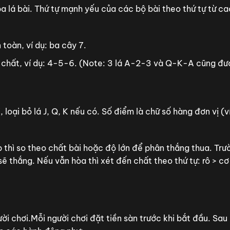
ba lá bài. Thứ tự mạnh yếu của các bộ bài theo thứ tự từ ca
 toàn, ví dụ: ba cây 7.
ng chất, ví dụ: 4-5-6. (Note: 3 lá A-2-3 và Q-K-A cũng đư
 loại bỏ lá J, Q, K nếu có. Số điểm là chữ số hàng đơn vị (v
 thì so theo chất bài hoặc độ lớn để phân thắng thua. Trư
sẽ thắng. Nếu vẫn hòa thì xét đến chất theo thứ tự: rô > cơ
i chơi.Mỗi người chơi đặt tiền sàn trước khi bắt đầu. Sau 