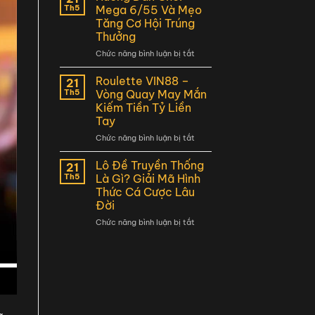
Hợp
VIN88
Th5
Mega 6/55 Và Mẹo
Cho
–
Tăng Cơ Hội Trúng
Người
Trải
Thưởng
Mới
Nghiệm
Tại
Casino
ở
Chức năng bình luận bị tắt
Vin88
Đỉnh
Hướng
Cao
Dẫn
Roulette VIN88 –
21
Và
Chơi
Th5
Vòng Quay May Mắn
Thắng
Mega
Kiếm Tiền Tỷ Liền
Lớn
6/55
Tay
Và
Mẹo
ở
Chức năng bình luận bị tắt
Tăng
Roulette
Cơ
VIN88
Lô Đề Truyền Thống
21
Hội
–
Th5
Là Gì? Giải Mã Hình
Trúng
Vòng
Thức Cá Cược Lâu
Thưởng
Quay
Đời
May
Mắn
ở
Chức năng bình luận bị tắt
Kiếm
Lô
Tiền
Đề
Tỷ
Truyền
Liền
Thống
Tay
Là
Gì?
Giải