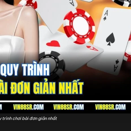
 trình chơi bài đơn giản nhất