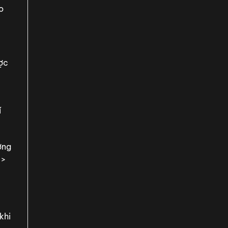
o
ợc
í
ờng
 >
khi