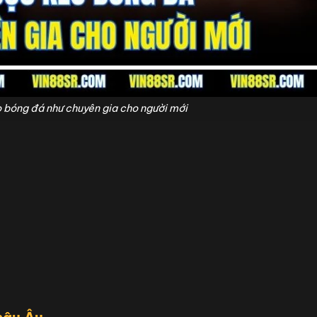
 bóng đá như chuyên gia cho người mới