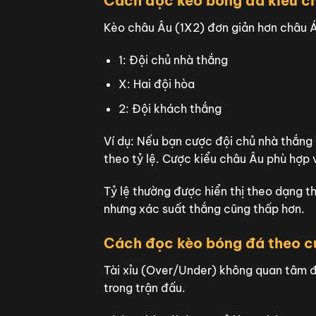
Cách đọc kèo bóng đá kiểu c
Kèo châu Âu (1X2) đơn giản hơn châu Á
1: Đội chủ nhà thắng
X: Hai đội hòa
2: Đội khách thắng
Ví dụ: Nếu bạn cược đội chủ nhà thắng (
theo tỷ lệ. Cược kiểu châu Âu phù hợp 
Tỷ lệ thường được hiển thị theo dạng t
nhưng xác suất thắng cũng thấp hơn.
Cách đọc kèo bóng đá theo cư
Tài xỉu (Over/Under) không quan tâm đ
trong trận đấu.