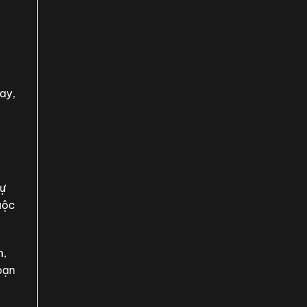
ay,
sự
uộc
n,
bạn