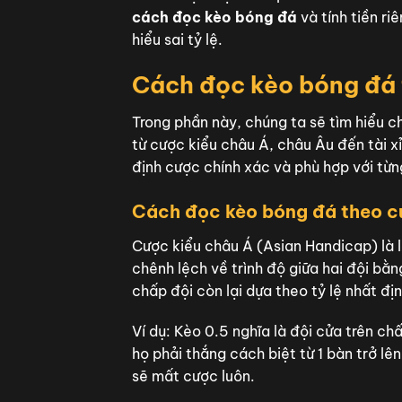
cách đọc kèo bóng đá
và tính tiền r
hiểu sai tỷ lệ.
Cách đọc kèo bóng đá
Trong phần này, chúng ta sẽ tìm hiểu ch
từ cược kiểu châu Á, châu Âu đến tài x
định cược chính xác và phù hợp với từn
Cách đọc kèo bóng đá theo c
Cược kiểu châu Á (Asian Handicap) là lo
chênh lệch về trình độ giữa hai đội bằ
chấp đội còn lại dựa theo tỷ lệ nhất địn
Ví dụ: Kèo 0.5 nghĩa là đội cửa trên c
họ phải thắng cách biệt từ 1 bàn trở lê
sẽ mất cược luôn.