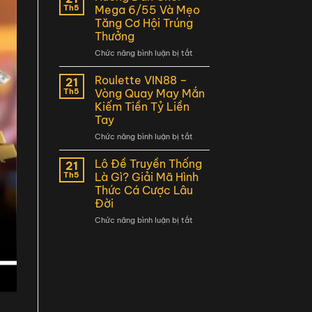
Hợp
VIN88
Th5
Mega 6/55 Và Mẹo
Cho
–
Tăng Cơ Hội Trúng
Người
Trải
Thưởng
Mới
Nghiệm
Tại
Casino
ở
Chức năng bình luận bị tắt
Vin88
Đỉnh
Hướng
Cao
Dẫn
Roulette VIN88 –
21
Và
Chơi
Th5
Vòng Quay May Mắn
Thắng
Mega
Kiếm Tiền Tỷ Liền
Lớn
6/55
Tay
Và
Mẹo
ở
Chức năng bình luận bị tắt
Tăng
Roulette
Cơ
VIN88
Lô Đề Truyền Thống
21
Hội
–
Th5
Là Gì? Giải Mã Hình
Trúng
Vòng
Thức Cá Cược Lâu
Thưởng
Quay
Đời
May
Mắn
ở
Chức năng bình luận bị tắt
Kiếm
Lô
Tiền
Đề
Tỷ
Truyền
Liền
Thống
Tay
Là
Gì?
Giải